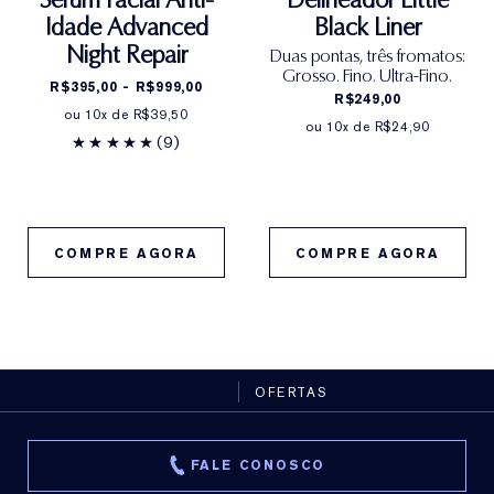
variar de tempos em tempos. Consulte a lista de
Sem perfume
Idade Advanced
Black Liner
ingredientes na embalagem do produto que você
Livre de parabenos, ftalatos e óleo mineral
Night Repair
recebe para obter a lista mais atualizada.
Duas pontas, três fromatos:
Grosso. Fino. Ultra-Fino.
Informação de ingredientes
R$395,00 - R$999,00
R$249,00
ou 10x de R$39,50
ou 10x de R$24,90
(9)
COMPRE AGORA
COMPRE AGORA
OFERTAS
FALE CONOSCO