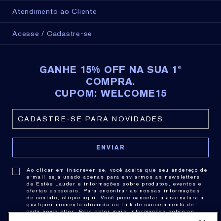
Atendimento ao Cliente
Água
Água clorada
Acesse / Cadastre-se
Água salgada
Lágrimas
< li> Transpiração
GANHE 15% OFF NA SUA 1ª
Umidade
COMPRA.
Chuva
CUPOM: WELCOME15
Oftalmologicamente testado
Sem fragrância
Adequado para usuários de lentes de contato
Ao clicar em inscrever-se, você aceita que seu endereço de
e-mail seja usado apenas para enviarmos as newsletters
de Estée Lauder e informações sobre produtos, eventos e
ofertas especiais. Para encontrar as nossas informações
de contato,
clique aqui
. Você pode cancelar a assinatura a
qualquer momento clicando no link de cancelamento de
cada newsletter. Para obter mais informações sobre as
práticas de privacidade consulte nossa .
Política de