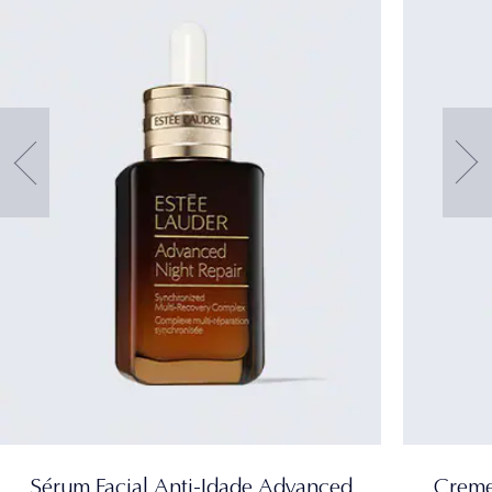
Sérum Facial Anti-Idade Advanced
Creme