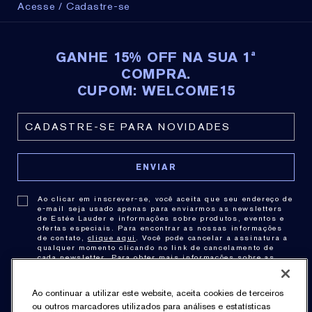
Acesse / Cadastre-se
GANHE 15% OFF NA SUA 1ª
COMPRA.
CUPOM: WELCOME15
Ao clicar em inscrever-se, você aceita que seu endereço de
e-mail seja usado apenas para enviarmos as newsletters
de Estée Lauder e informações sobre produtos, eventos e
ofertas especiais. Para encontrar as nossas informações
de contato,
clique aqui
. Você pode cancelar a assinatura a
qualquer momento clicando no link de cancelamento de
cada newsletter. Para obter mais informações sobre as
práticas de privacidade consulte nossa .
Política de
Privacidade
.
Ao continuar a utilizar este website, aceita cookies de terceiros
ou outros marcadores utilizados para análises e estatísticas