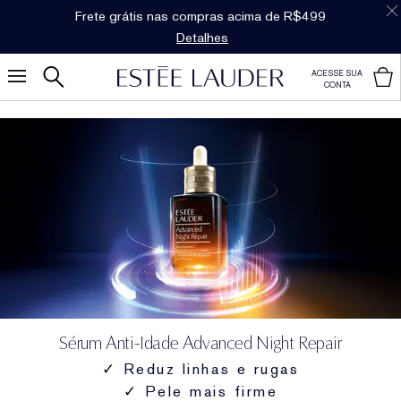
Dúvidas sobre produtos?
Fale com um personal
shopper
ACESSE SUA
CONTA
Sérum Anti-Idade Advanced Night Repair
✓ Reduz linhas e rugas
✓ Pele mais firme