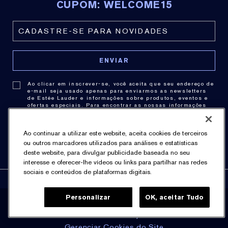
CUPOM: WELCOME15
Ao clicar em inscrever-se, você aceita que seu endereço de
e-mail seja usado apenas para enviarmos as newsletters
de Estée Lauder e informações sobre produtos, eventos e
ofertas especiais. Para encontrar as nossas informações
de contato,
clique aqui
. Você pode cancelar a assinatura a
qualquer momento clicando no link de cancelamento de
cada newsletter. Para obter mais informações sobre as
Ao continuar a utilizar este website, aceita cookies de terceiros
práticas de privacidade consulte nossa .
Política de
Privacidade
.
ou outros marcadores utilizados para análises e estatísticas
deste website, para divulgar publicidade baseada no seu
interesse e oferecer-lhe vídeos ou links para partilhar nas redes
sociais e conteúdos de plataformas digitais.
Personalizar
OK, aceitar Tudo
Política de Privacidade
Termos & Condições
Gerenciar Cookies do Site