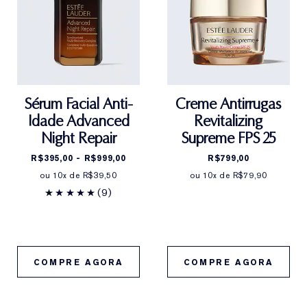
ColágenoA fórmula combina nossos ingredientes
naturais com idem tecnologia de reforço de colágeno,
reacendendo o poder da pele para ajudá-la a se
sentir mais firme, com aparência mais levantada.
TEXTURA SUPREMAMENTE NUTRITIVA
Sérum Facial Anti-
Creme Antirrugas
Idade Advanced
Revitalizing
A textura ricamente nutritiva do bálsamo amortece e
Night Repair
Supreme FPS 25
conforta a pele delicada ao redor dos olhos. Absorve
R$395,00 - R$999,00
R$799,00
rapidamente para criar uma base radiante para
ou 10x de R$39,50
ou 10x de R$79,90
qualquer olhar.
(9)
Creme de olhos multi-ação: firma, levanta, ilumina.
Para todos os tipos de pele
COMPRE AGORA
COMPRE AGORA
IDEAL PARA