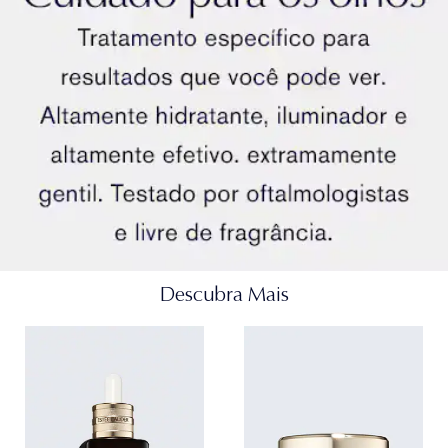
Muitas vezes referida como a “árvore milagrosa”, a
Moringa é um dos ingredientes mais eficazes do
Poder da Juventude que já descobrimos. Nosso
extrato, criado por meio de um processo exclusivo
patenteado, suporta uma proteína poderosa,
ajudando a pele a fortalecer vários caminhos
antienvelhecimento.
Extrato de Células-Tronco de Cacto e Ácido
Hialurônico
Descubra Mais
Ingredientes adicionais de alto desempenho
aumentam o poder do Revitalizing Supreme+. Uma
infusão de extrato de Células-Tronco de Cacto e
Ácido Hialurônico ajuda a revelar uma pele mais forte
e nutrida por 72 horas. A barreira de hidratação vital
da pele é reforçada.Tecnologia de Aumento de