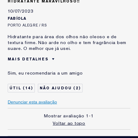
HIDRATANTE MARAVILHOSO!!
10/07/2023
FABÍOLA
PORTO ALEGRE / RS
Hidratante para área dos olhos não oleoso e de
textura firme. Não arde no olho e tem fragrância bem
suave. O melhor que já usei.
MAIS DETALHES
Idade
45 à 54
Sim, eu recomendaria a um amigo
Tipo de Pele
Normal - Combinação
Preocupação com a
Lifiting e Firmação
14
2
Pele
Estou usando Estée
1 ano
Denunciar esta avaliação
Lauder há
Mostrar avaliação
1-1
Voltar ao topo