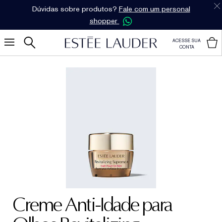
Dúvidas sobre produtos?
Fale com um personal
shopper
ACESSE SUA
CONTA
Creme Anti-Idade para