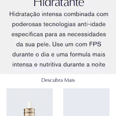
Exclusivo extrato Hibiscus Morning Bloom
A natureza em sua forma mais poderosa. Os
cientistas da Estée Lauder descobriram que as flores
de Hibiscus sinensis colhidas no início do dia
possuem a maior atividade de aumento de colágeno.
Por essa razão, coletamos flores selecionadas pela
manhã para obter o máximo de potência e, em um
processo que leva 83 dias da colheita à fabricação,
criamos nosso extrato que ajuda a estimular
poderosamente o colágeno natural da pele.
Descubra Mais
Exclusivo Extrato de Moringa
Muitas vezes referida como a ""árvore milagrosa"", a
Moringa é um dos ingredientes mais eficazes do
Poder da Juventude que já descobrimos. Nosso