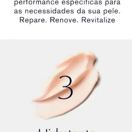
antioxidantes ajuda a defender a pele contra os
efeitos daninos dos raios UVA/UVB e putros danos
causados pelo meio ambiente.
Por que usar um hidratante com FPS? Proteger sua
pele com um protetor solar de amplo espectro ajuda
a previnir o envelhecimento precoce - incluindo linhas
de expressão, rugas, descoloração e perda de
firmeza - causado pelo sol.
INGREDIENTES POTENCILIZADORES DE
JUVENTUDE
Tecnologia Collagen-Boosting
Nossa fórmula combina nossos ingredientes naturais
com a tecnologia Collagen-Boosting para ajudar a
reacender o poder da pele e deixá-la mais firme e com
aparência mais elevada.