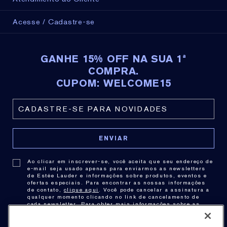
semanas.
(E) Teste com 131 consumidoras depois de usar o produto por 1
Acesse / Cadastre-se
semana."
GANHE 15% OFF NA SUA 1ª
COMPRA.
A pele fica mais firme, radiante e, agora, mais elevada
CUPOM: WELCOME15
- em três zonas faciais importantes.
TIPO DE PELE
Todos os tipos de pele
FÓRMULA
Sem óleo
Ao clicar em inscrever-se, você aceita que seu endereço de
e-mail seja usado apenas para enviarmos as newsletters
Não contém: Parabenos, Ftalatos, Óleo Mineral,
de Estée Lauder e informações sobre produtos, eventos e
ofertas especiais. Para encontrar as nossas informações
Lauril Sulfato de Sódio/ Lauríl Éter Sulfato de Sódio,
de contato,
clique aqui
. Você pode cancelar a assinatura a
qualquer momento clicando no link de cancelamento de
Sulfitos, Petrolato, Álcool
cada newsletter. Para obter mais informações sobre as
práticas de privacidade consulte nossa .
Política de
Privacidade
.