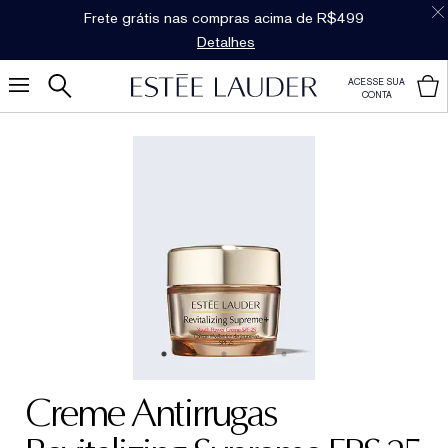
Dúvidas sobre produtos?
Fale com um personal
shopper
ACESSE SUA
CONTA
Creme Antirrugas