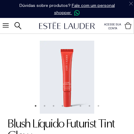
Dúvidas sobre produtos?
Fale com um personal
shopper
ACESSE SUA
CONTA
Blush Líquido Futurist Tint