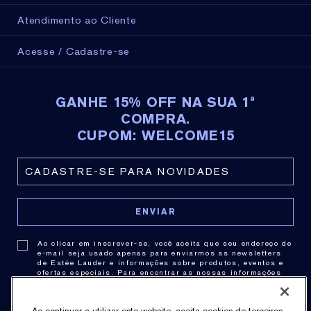
Atendimento ao Cliente
Acesse / Cadastre-se
GANHE 15% OFF NA SUA 1ª
COMPRA.
CUPOM: WELCOME15
Ao clicar em inscrever-se, você aceita que seu endereço de
e-mail seja usado apenas para enviarmos as newsletters
de Estée Lauder e informações sobre produtos, eventos e
ofertas especiais. Para encontrar as nossas informações
de contato,
clique aqui
. Você pode cancelar a assinatura a
qualquer momento clicando no link de cancelamento de
cada newsletter. Para obter mais informações sobre as
Ao continuar a utilizar este website, aceita cookies de terceiros
práticas de privacidade consulte nossa .
Política de