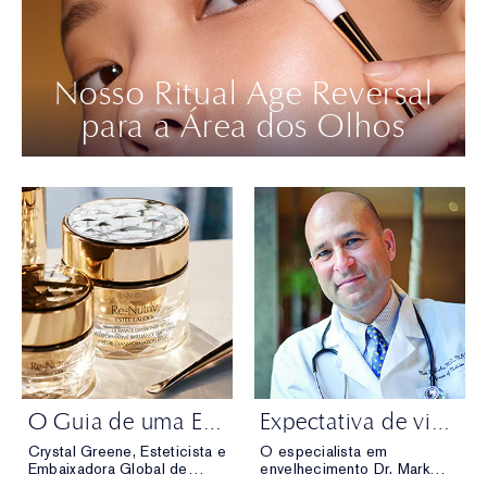
Nosso Ritual Age Reversal
para a Área dos Olhos
O Guia de uma Esteticista das Celebridades para o Seu Ritual de Facial em Casa
Expectativa de vida x Qualidade de vida
Crystal Greene, Esteticista e
O especialista em
Embaixadora Global de
envelhecimento Dr. Mark
Skincare Re-Nutriv,
Lachs explica a diferença