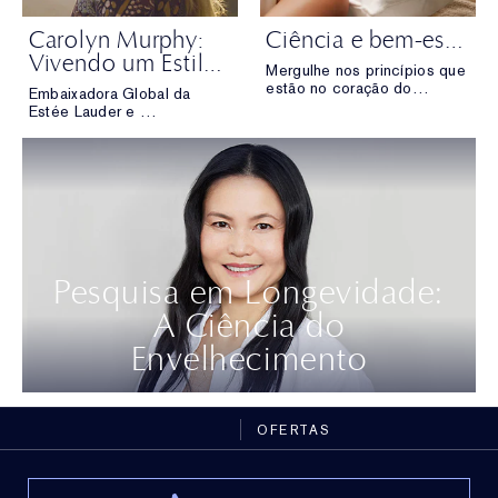
Carolyn Murphy:
Ciência e bem-estar para uma vida mais plena
Vivendo um Estilo de Vida de Longevidade
Mergulhe nos princípios que
estão no coração do
Embaixadora Global da
movimento da
Estée Lauder e
longevidade e descubra
defensora do bem-estar,
como eles podem
Carolyn Murphy compartilha
transformar sua rotina de
suas dicas para viver com
bem-estar.
mais saúde, equilíbrio e
autocuidado.
Pesquisa em Longevidade:
A Ciência do
Envelhecimento
OFERTAS