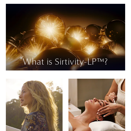
compartilha seu guia
entre viver mais e viver
essencial para criar um ritual
melhor — e como essas
de facial luxuoso no conforto
duas dimensões estão
da sua casa.
conectadas. Além disso,
descubra seus melhores
conselhos para envelhecer
bem.
What is Sirtivity-LP™?