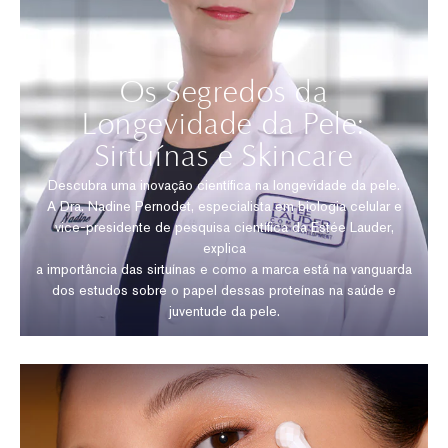
Os Segredos da
Longevidade da Pele:
Sirtuínas e Skincare
Descubra uma inovação científica na longevidade da pele.
A Dra. Nadine Pernodet, especialista em biologia celular e
vice-presidente de pesquisa científica da Estée Lauder,
explica
a importância das sirtuínas e como a marca está na vanguarda
dos estudos sobre o papel dessas proteínas na saúde e
juventude da pele.