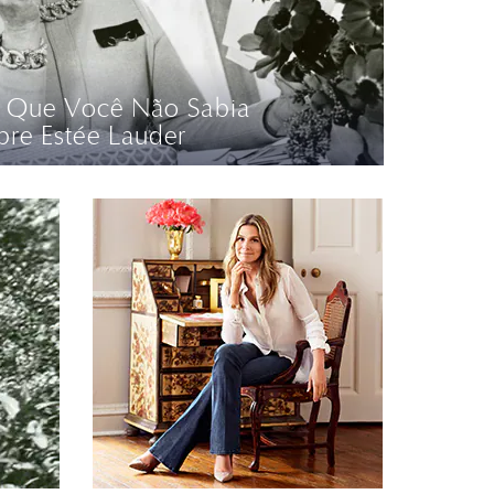
s Que Você Não Sabia
bre Estée Lauder