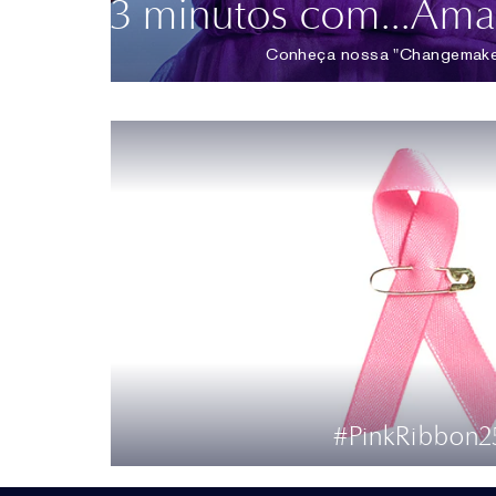
3 minutos com...Am
Conheça nossa "Changemaker
#PinkRibbon2