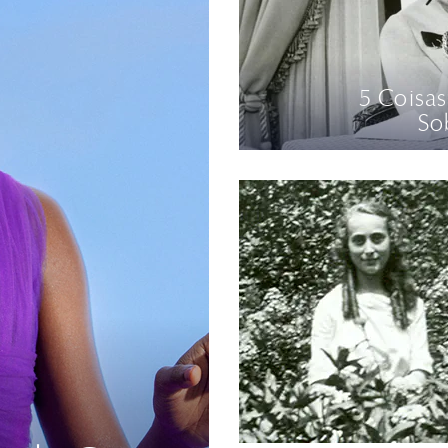
5 Coisa
So