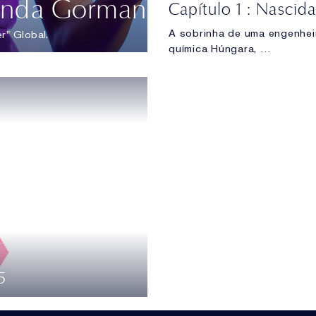
anda Gorman
A sobrinha de uma engenhei
" Global.
química Húngara,
Estée foi treinada na arte d
cremes para rosto desde pe
5