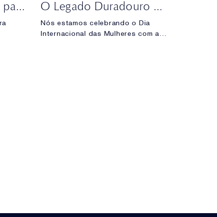
Capítulo 1 : Nascida para Beleza
O Legado Duradouro de Estée
ra
Nós estamos celebrando o Dia
Internacional das Mulheres com a
os
Aerin Lauder e suas memórias
quena.
especiais com a sua avó, Estée.