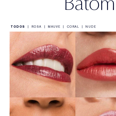
Batom 
TODOS
|
ROSA
|
MAUVE
|
CORAL
|
NUDE
563 Hot Kiss
566 Frosted
COMPRE AGORA
COMPRE A
420 Rebellious Rose
221 Pink P
COMPRE AGORA
COMPRE A