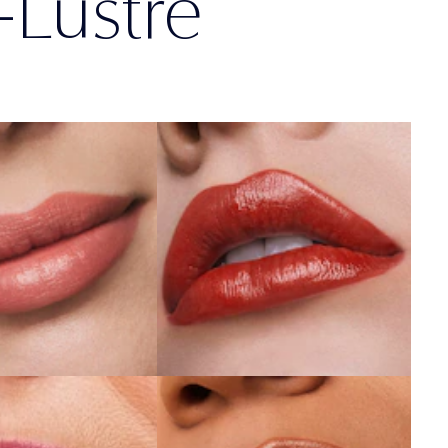
-Lustre
Angel Lips
333 Persuasive
PRE AGORA
COMPRE AGORA
3 Candy
111 Tiger Eye
PRE AGORA
COMPRE AGORA