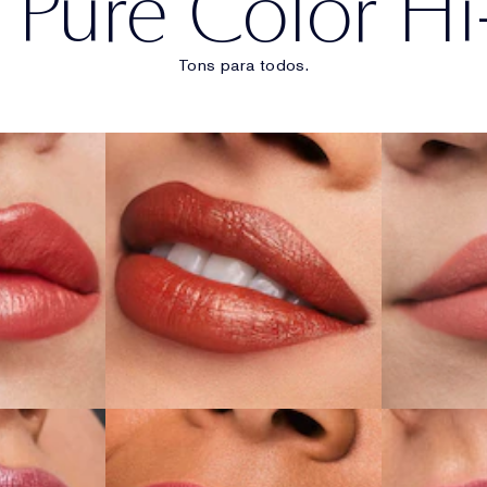
Pure Color Hi
Tons para todos.
 Apricot
130 Slow Burn
546 
GORA
COMPRE AGORA
COM
arfait
565 Starlit Pink
22
GORA
COMPRE AGORA
COM