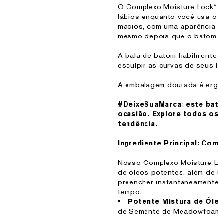
O Complexo Moisture Lock* 
lábios enquanto você usa o
macios, com uma aparência 
mesmo depois que o batom 
A bala de batom habilmente
esculpir as curvas de seus 
A embalagem dourada é ergo
#DeixeSuaMarca: este bat
ocasião. Explore todos o
tendência.
Ingrediente Principal: Co
Nosso Complexo Moisture Lo
de óleos potentes, além de
preencher instantaneamente
tempo.
Potente Mistura de Ól
de Semente de Meadowfoam