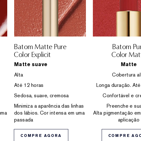
Batom Matte Pure
Batom Pu
Color Explicit
Color Mat
Matte suave
Matte
Alta
Cobertura al
Até 12 horas
Longa duração. Até
Sedosa, suave, cremosa
Confortável e c
Minimiza a aparência das linhas
Preenche e sua
uma
dos lábios. Cor intensa em uma
Alta pigmentação em
passada
aplicação
COMPRE AGORA
COMPRE AG