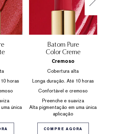
Cober
Longa duraç
Confortá
Preench
Alta pigment
re
Batom Pure
ap
te
Color Creme
Cremoso
COMP
ta
Cobertura alta
 10 horas
Longa duração. Até 10 horas
remoso
Confortável e cremoso
viza
Preenche e suaviza
 uma única
Alta pigmentação em uma única
aplicação
ORA
COMPRE AGORA