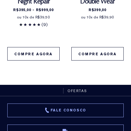
Night Repair
Double Wear
Observação: este aplicador foi projetado para o
frasco Double Wear atualizado (tamanho 1,0 oz/30
R$395,00 - R$999,00
R$399,00
ml) e não se encaixa na versão anterior ou em
ou 10x de R$39,50
ou 10x de R$39,90
(9)
tamanhos menores."
COMPRE AGORA
COMPRE AGORA
OFERTAS
FALE CONOSCO