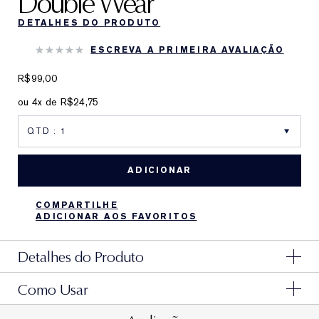
Double Wear
DETALHES DO PRODUTO
ESCREVA A PRIMEIRA AVALIAÇÃO
R$99,00
ou 4x de R$24,75
ADICIONAR
COMPARTILHE
ADICIONAR AOS FAVORITOS
Detalhes do Produto
Como Usar
Um aplicador prático e reutilizável que dispensa a
quantidade perfeita da sua base líquida Double Wear,
Não pressione o pump antes de fixá-lo corretamente.