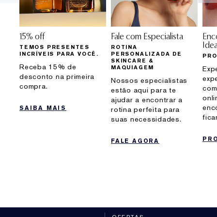
15% off
Fale com Especialista
Enc
Idea
TEMOS PRESENTES
ROTINA
INCRÍVEIS PARA VOCÊ.
PERSONALIZADA DE
PRO
SKINCARE &
Receba 15% de
MAQUIAGEM
Exp
desconto na primeira
exp
Nossos especialistas
compra.
com
estão aqui para te
onli
ajudar a encontrar a
enc
SAIBA MAIS
rotina perfeita para
fic
suas necessidades.
PR
FALE AGORA