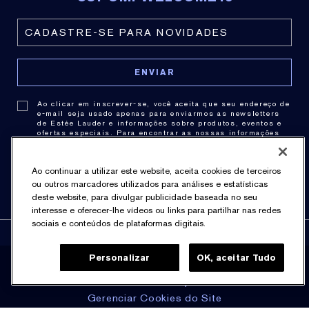
Ao clicar em inscrever-se, você aceita que seu endereço de
e-mail seja usado apenas para enviarmos as newsletters
de Estée Lauder e informações sobre produtos, eventos e
ofertas especiais. Para encontrar as nossas informações
de contato,
clique aqui
. Você pode cancelar a assinatura a
qualquer momento clicando no link de cancelamento de
cada newsletter. Para obter mais informações sobre as
Ao continuar a utilizar este website, aceita cookies de terceiros
práticas de privacidade consulte nossa .
Política de
Privacidade
.
ou outros marcadores utilizados para análises e estatísticas
deste website, para divulgar publicidade baseada no seu
interesse e oferecer-lhe vídeos ou links para partilhar nas redes
sociais e conteúdos de plataformas digitais.
Personalizar
OK, aceitar Tudo
Política de Privacidade
Termos & Condições
Gerenciar Cookies do Site