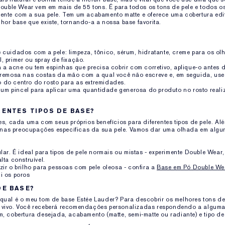
 Double Wear vem em mais de 55 tons. É para todos os tons de pele e todos o
ente com a sua pele. Tem um acabamento matte e oferece uma cobertura edif
hor base que existe, tornando-a a nossa base favorita.
 cuidados com a pele: limpeza, tônico, sérum, hidratante, creme para os olh
, primer ou spray de fixação.
a a acne ou tem espinhas que precisa cobrir com corretivo, aplique-o antes 
 cremosa nas costas da mão com a qual você não escreve e, em seguida, use
 do centro do rosto para as extremidades.
ze um pincel para aplicar uma quantidade generosa do produto no rosto rea
RENTES TIPOS DE BASE?
ses, cada uma com seus próprios benefícios para diferentes tipos de pele. Al
ar nas preocupações específicas da sua pele. Vamos dar uma olhada em algu
ular. É ideal para tipos de pele normais ou mistas - experimente Double Wea
lta construível.
zir o brilho para pessoas com pele oleosa - confira a
Base em Pó Double Wea
i os poros
DE BASE?
qual é o meu tom de base Estée Lauder? Para descobrir os melhores tons de
 vivo. Você receberá recomendações personalizadas respondendo a alguma
m, cobertura desejada, acabamento (matte, semi-matte ou radiante) e tipo de 