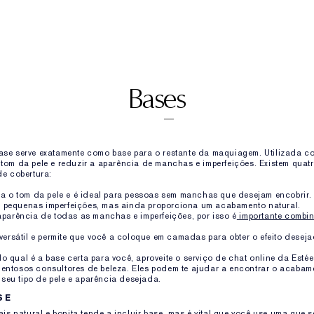
Bases
ase serve exatamente como base para o restante da maquiagem. Utilizada cor
 tom da pele e reduzir a aparência de manchas e imperfeições. Existem quat
de cobertura:
iza o tom da pele e é ideal para pessoas sem manchas que desejam encobrir.
 pequenas imperfeições, mas ainda proporciona um acabamento natural.
 aparência de todas as manchas e imperfeições, por isso é
importante combin
 versátil e permite que você a coloque em camadas para obter o efeito deseja
o qual é a base certa para você, aproveite o serviço de chat online da Esté
entosos consultores de beleza. Eles podem te ajudar a encontrar o acabame
seu tipo de pele e aparência desejada.
SE
 natural e bonita tende a incluir base, mas é vital que você use uma que 