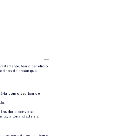
retamente, tem o benefício
ro tipos de bases que
á-la com o seu tom de
do.
e Lauder e converse
nto, a tonalidade e a
seja adequada ao seu tom e