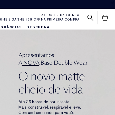
ACESSE SUA CONTA
SINE E GANHE 15% OFF NA PRIMEIRA COMPRA
AGRÂNCIAS
DESCUBRA
Apresentamos
A
NOVA
Base Double Wear
O novo matte
cheio de vida
Até 36 horas de cor intacta.
Mais construível, respirável e leve.
Com um tom criado para você.