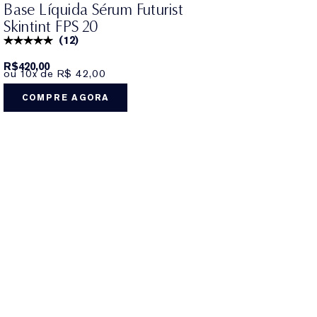
Base Líquida Sérum Futurist
Skintint FPS 20
(
12
)
R$420,00
ou 10x de R$ 42,00
COMPRE AGORA