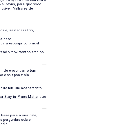
s subtons, para que você
icável. Milhares de
os e, se necessário,
da base.
 uma esponja ou pincel
lizando movimentos amplos
ém de encontrar o tom
ns dos tipos mais
r, que tem um acabamento
r Stay-in-Place Matte
, que
 base para a sua pele,
s perguntas sobre
pele.