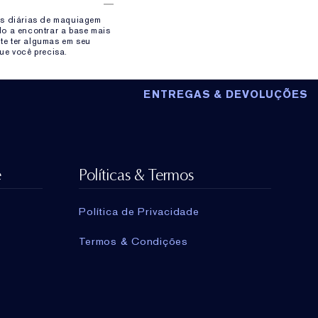
as diárias de maquiagem
lo a encontrar a base mais
te ter algumas em seu
ue você precisa.
ENTREGAS & DEVOLUÇÕES
e
Políticas & Termos
Política de Privacidade
Termos & Condições