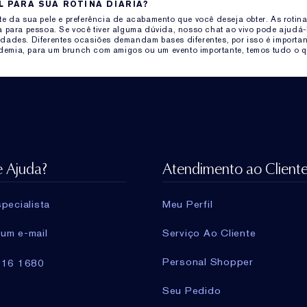
L PARA SUA ROTINA DIÁRIA?
e da sua pele e preferência de acabamento que você deseja obter. As rotin
 para pessoa. Se você tiver alguma dúvida, nosso chat ao vivo pode ajudá-
ades. Diferentes ocasiões demandam bases diferentes, por isso é importan
ademia, para um brunch com amigos ou um evento importante, temos tudo o q
e Ajuda?
Atendimento ao Client
pecialista
Meu Perfil
um e-mail
Serviço Ao Cliente
Personal Shopper
716 1680
Seu Pedido