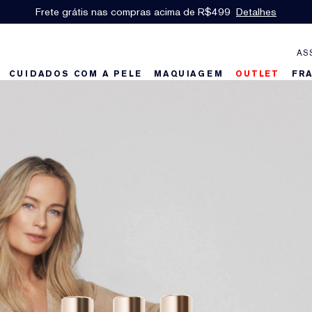
Frete grátis nas compras acima de R$499
Detalhes
AS
CUIDADOS COM A PELE
MAQUIAGEM
OUTLET
FR