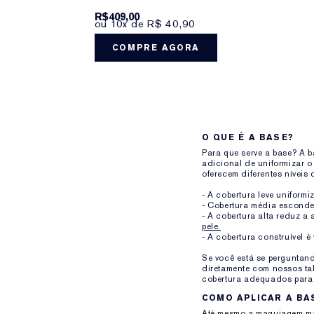
R$409,00
ou 10x de R$ 40,90
COMPRE AGORA
O QUE É A BASE?
Para que serve a base? A b
adicional de uniformizar o
oferecem diferentes níveis 
- A cobertura leve uniform
- Cobertura média esconde
- A cobertura alta reduz a
pele.
- A cobertura construível é
Se você está se perguntand
diretamente com nossos tal
cobertura adequados para 
COMO APLICAR A BA
Até mesmo a maquiagem mais