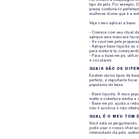
tipo de pele. Por exemplo,
possa combiná-lo perfeitam
mulheres dizem que é a mel
Veja como aplicar a base:
- Comece com seu ritual de
aplique uma máscara facial
- Se você tem pele propens
- Aplique base líquida ou
para misturá-la começando
- Para a base em pó, utili
e circulares.
QUAIS SÃO OS DIFE
Existem vários tipos de ba
perfeito, é importante foc
populares de base:
- Base líquida: A mais pop
matte e cobertura média a a
- Base em pó: ajuda a redu
não é acneica e não obstru
QUAL É O MEU TOM 
Você está se perguntando, 
pode usar o nosso chat ao
intensidade da pele, subto