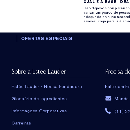
QUAL É A BASE IDEA
Isso depende completament
variam um pouco de pessoa
adequada às suas necessid
arsenal. Seja para ir à ac
OFERTAS ESPECIAIS
Sobre a Estee Lauder
Precisa d
Estée Lauder - Nossa Fundadora
Fale com Es
Glossário de Ingredientes
Mande 
Informações Corporativas
(11) 3
Carreiras