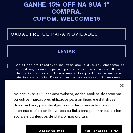
GANHE 15% OFF NA SUA 1ª
COMPRA.
CUPOM: WELCOME15
Ao clicar em inscrever-se, você aceita que seu endereço de
e-mail seja usado apenas para enviarmos as newsletters
de Estée Lauder e informações sobre produtos, eventos e
ofertas especiais. Para encontrar as nossas informações
de contato,
clique aqui
. Você pode cancelar a assinatura a
qualquer momento clicando no link de cancelamento de
cada newsletter. Para obter mais informações sobre as
Ao continuar a utilizar este website, aceita cookies de terceiros
práticas de privacidade consulte nossa .
Política de
Privacidade
.
ou outros marcadores utilizados para análises e estatísticas
deste website, para divulgar publicidade baseada no seu
interesse e oferecer-lhe vídeos ou links para partilhar nas redes
sociais e conteúdos de plataformas digitais.
Personalizar
OK, aceitar Tudo