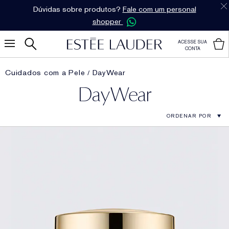
Dúvidas sobre produtos?
Fale com um personal
shopper
ACESSE SUA
CONTA
Cuidados com a Pele
DayWear
DayWear