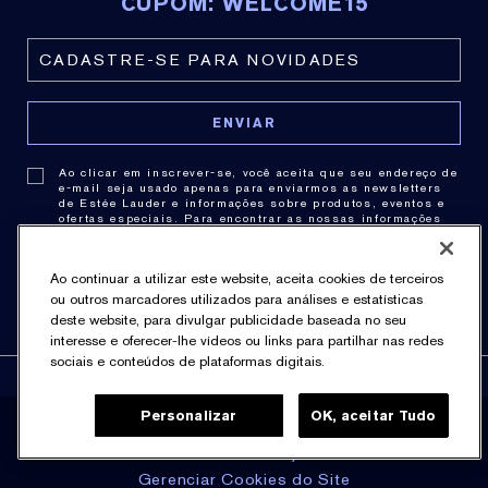
CUPOM: WELCOME15
Ao clicar em inscrever-se, você aceita que seu endereço de
e-mail seja usado apenas para enviarmos as newsletters
de Estée Lauder e informações sobre produtos, eventos e
ofertas especiais. Para encontrar as nossas informações
de contato,
clique aqui
. Você pode cancelar a assinatura a
qualquer momento clicando no link de cancelamento de
cada newsletter. Para obter mais informações sobre as
Ao continuar a utilizar este website, aceita cookies de terceiros
práticas de privacidade consulte nossa .
Política de
Privacidade
.
ou outros marcadores utilizados para análises e estatísticas
deste website, para divulgar publicidade baseada no seu
interesse e oferecer-lhe vídeos ou links para partilhar nas redes
sociais e conteúdos de plataformas digitais.
Personalizar
OK, aceitar Tudo
Política de Privacidade
Termos & Condições
Gerenciar Cookies do Site