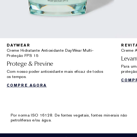
DAYWEAR
REVIT
Creme Hidratante Antioxidante DayWear Multi-
Creme A
Proteção FPS 15
Levan
Protege & Previne
Para uma
Com nosso poder antioxidante mais eficaz de todos
proteção
os tempos.
COMP
COMPRE AGORA
Por norma ISO 16128. De fontes vegetais, fontes minerais não
petrolíferas e/ou água.