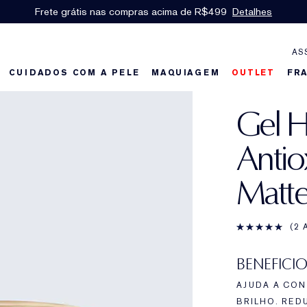
Frete grátis nas compras acima de R$499
Detalhes
AS
CUIDADOS COM A PELE
MAQUIAGEM
OUTLET
FR
Gel H
Antio
Matt
2 
BENEFICIO
AJUDA A CON
BRILHO. RED