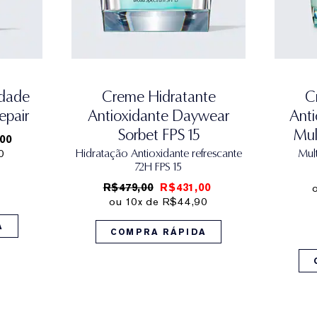
Idade
Creme Hidratante
C
epair
Antioxidante Daywear
Ant
Sorbet FPS 15
Mul
00
0
Hidratação Antioxidante refrescante
Mult
72H FPS 15
R$479,00
R$431,00
ou 10x de R$44,90
A
COMPRA RÁPIDA