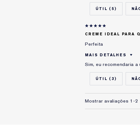
Tipo de Pele
5
Preocupação com a Pel
Estou usando Estée La
CREME IDEAL PARA 
Perfeita
MAIS DETALHES
Sim, eu recomendaria a
Idade
Tipo de Pele
3
Preocupação com a Pel
Estou usando Estée La
Mostrar avaliações
1-2