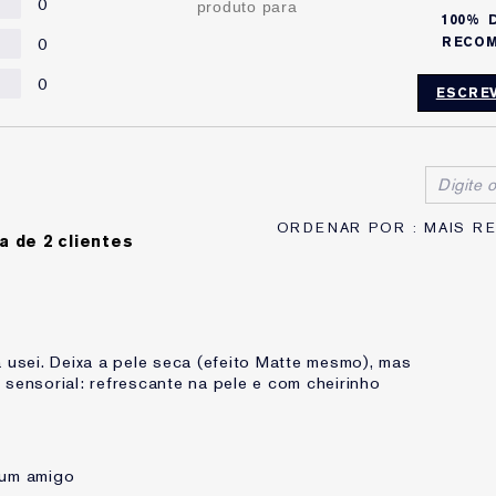
0
produto para
100%
0
RECOM
0
ESCREV
ca de 2 clientes
á usei. Deixa a pele seca (efeito Matte mesmo), mas
 sensorial: refrescante na pele e com cheirinho
 um amigo
35 à 44