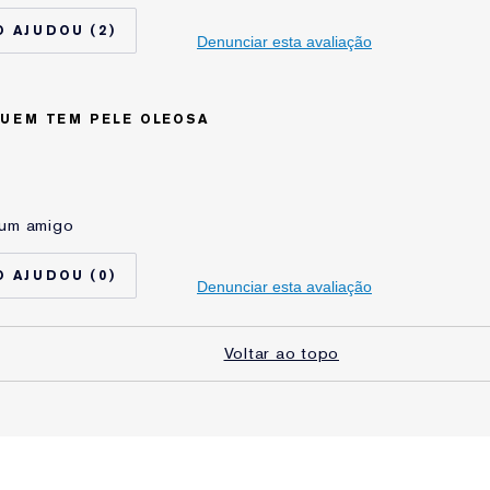
Oleosa
2
e
Outros
Denunciar esta avaliação
uder há
1 ano
QUEM TEM PELE OLEOSA
 um amigo
35 à 44
Oleosa
0
e
Anti Rugas
Denunciar esta avaliação
uder há
1 ano
Voltar ao topo