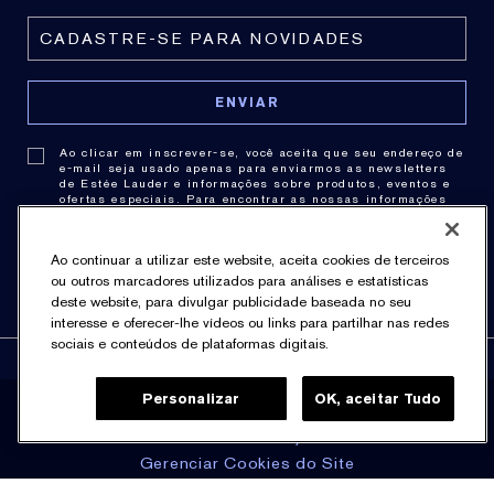
Ao clicar em inscrever-se, você aceita que seu endereço de
e-mail seja usado apenas para enviarmos as newsletters
de Estée Lauder e informações sobre produtos, eventos e
ofertas especiais. Para encontrar as nossas informações
de contato,
clique aqui
. Você pode cancelar a assinatura a
qualquer momento clicando no link de cancelamento de
cada newsletter. Para obter mais informações sobre as
Ao continuar a utilizar este website, aceita cookies de terceiros
práticas de privacidade consulte nossa .
Política de
Privacidade
.
ou outros marcadores utilizados para análises e estatísticas
deste website, para divulgar publicidade baseada no seu
interesse e oferecer-lhe vídeos ou links para partilhar nas redes
sociais e conteúdos de plataformas digitais.
Personalizar
OK, aceitar Tudo
Política de Privacidade
Termos & Condições
Gerenciar Cookies do Site
© Estée Lauder Inc