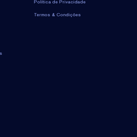
Política de Privacidade
Termos & Condições
s
TOP
Amostra Miniatura | Loção
Hidratante Revitalizing