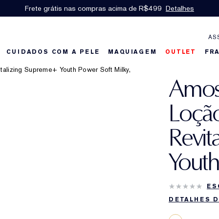
Frete grátis nas compras acima de R$499
Detalhes
AS
CUIDADOS COM A PELE
MAQUIAGEM
OUTLET
FR
Amost
Loção
Revit
Youth
ES
DETALHES 