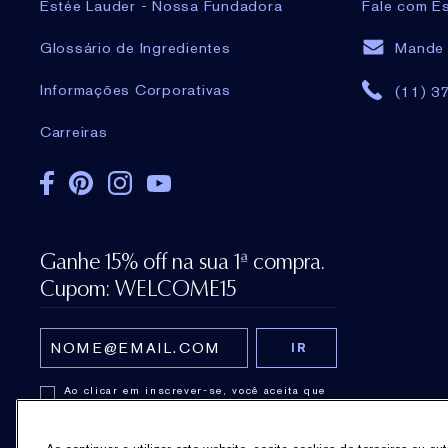
Estée Lauder - Nossa Fundadora
Fale com Es
Glossário de Ingredientes
Mande 
Informações Corporativas
(11) 3
Carreiras
Ganhe 15% off na sua 1ª compra.
Cupom: WELCOME15
Ao clicar em inscrever-se, você aceita que
seu endereço de e-mail seja usado apenas
para enviarmos as newsletters de Estée
Lauder e informações sobre produtos,
eventos e ofertas especiais. Para encontrar