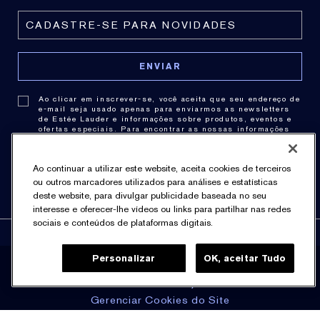
Ao clicar em inscrever-se, você aceita que seu endereço de
e-mail seja usado apenas para enviarmos as newsletters
de Estée Lauder e informações sobre produtos, eventos e
ofertas especiais. Para encontrar as nossas informações
de contato,
clique aqui
. Você pode cancelar a assinatura a
qualquer momento clicando no link de cancelamento de
cada newsletter. Para obter mais informações sobre as
Ao continuar a utilizar este website, aceita cookies de terceiros
práticas de privacidade consulte nossa .
Política de
Privacidade
.
ou outros marcadores utilizados para análises e estatísticas
deste website, para divulgar publicidade baseada no seu
interesse e oferecer-lhe vídeos ou links para partilhar nas redes
sociais e conteúdos de plataformas digitais.
Personalizar
OK, aceitar Tudo
Política de Privacidade
Termos & Condições
Gerenciar Cookies do Site
© Estée Lauder Inc