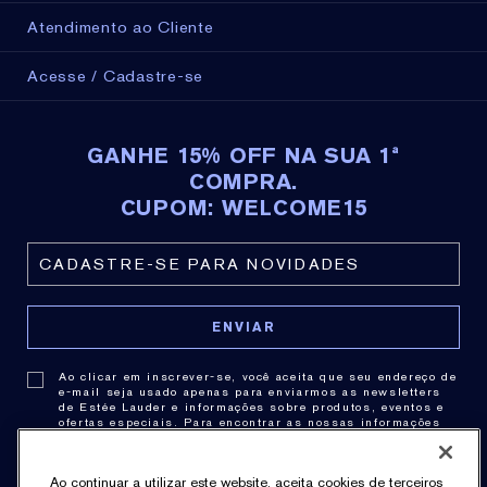
Atendimento ao Cliente
Acesse / Cadastre-se
GANHE 15% OFF NA SUA 1ª
COMPRA.
CUPOM: WELCOME15
Ao clicar em inscrever-se, você aceita que seu endereço de
e-mail seja usado apenas para enviarmos as newsletters
de Estée Lauder e informações sobre produtos, eventos e
ofertas especiais. Para encontrar as nossas informações
de contato,
clique aqui
. Você pode cancelar a assinatura a
qualquer momento clicando no link de cancelamento de
cada newsletter. Para obter mais informações sobre as
Ao continuar a utilizar este website, aceita cookies de terceiros
práticas de privacidade consulte nossa .
Política de