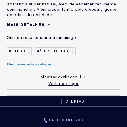
aparência super natural, além de espalhar facilmente
sem manchar. Além disso, tenho pele oleosa e gostei
da ótima durabilidade
MAIS DETALHES
Idade
55 à 64
Sim, eu recomendaria a um amigo
Tipo de Pele
Oleosa
Preocupação com a
Lifiting e Firmação
13
0
Pele
Estou usando Estée
1-2 anos
Denunciar esta avaliação
Lauder há
Mostrar avaliação
1-1
Voltar ao topo
OFERTAS
FALE CONOSCO