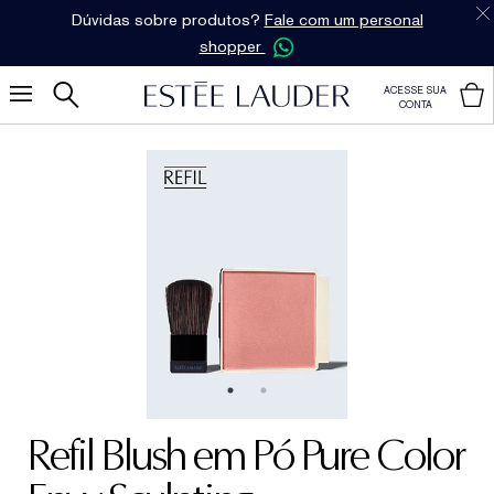
Dúvidas sobre produtos?
Fale com um personal
shopper
ACESSE SUA
CONTA
Refil Blush em Pó Pure Color