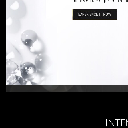
the RVF-10
super-molecul
INTE