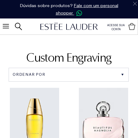
Dúvidas sobre produtos?
Fale com um personal
shopper
ACESSE SUA
CONTA
Custom Engraving